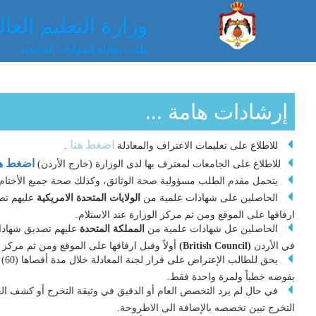
وزارة التعليم الع
طلب معادلة الشهادات الجامعية
إرشادات هامة ...
اضغط هنا
للاطلاع على تعليمات الاعتراف والمعادلة
.
اضغط ه
للاطلاع على الجامعات لمعترف بها لدى الوزارة (خارج الأردن)
يتحمل مقدم الطلب مسؤولية صحة الوثائق، وكذلك صحة جميع الأختام ا
الحاصلين على شهادات علمية من
الولايات المتحدة الامريكية
عليهم تص
ارفاقها على الموقع ومن ثم مركز الوزارة عند الاستلام.
الحاصلين عل شهادات علمية من
المملكة المتحدة
عليهم تصديق شهادات
في الأردن
(British Council)
أولاً وقبل ارفاقها على الموقع ومن ثم مركز ا
يحق 
يفوضه خطياً ولمرة واحدة فقط.
في حال لم يرد التخصص العام أو الدقيق في وثيقة التخرج أو كشف الع
التخرج تبين تخصصه بالإضافة الى الاطروحة.