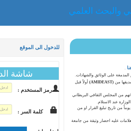
الي والبحث العلمي
للدخول الى الموقع
نا
.
شاشة الدخ
لمدمغة على الوثائق والشهادات.
ديقها من
(AMIDEAST)
أولاً قبل
رمز المستخدم :
هم من المجلس الثقافي البريطاني
لوزارة عند الاستلام.
للطالب الإعتراض على قرار لجنة المعادلة خلال مدة أقصاها (60) يوماً من تاريخ تبليغ القرار او من
كلمة السر :
لامات عليه احضار وثيقة من جامعة