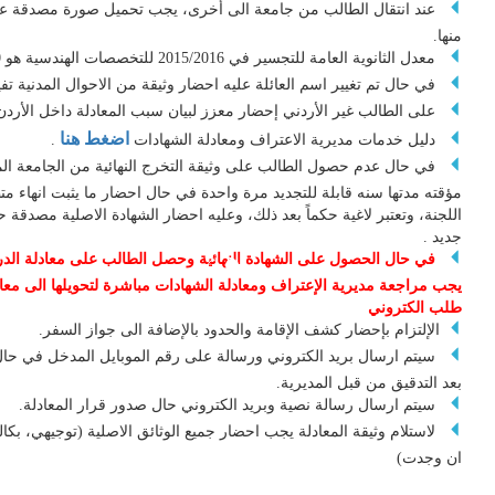
عند انتقال الطالب من جامعة الى أخرى، يجب تحميل صورة مصدقة عن
منها.
معدل الثانوية العامة للتجسير في 2015/2016 للتخصصات الهندسية هو 70% في وثيقة الشامل أو ما يعادلها.
في حال تم تغيير اسم العائلة عليه احضار وثيقة من الاحوال المدنية تفيد
على الطالب غير الأردني إحضار معزز لبيان سبب المعادلة داخل الأردن
اضغط هنا
دليل خدمات مديرية الاعتراف ومعادلة الشهادات
.
في حال عدم حصول الطالب على وثيقة التخرج النهائية من الجامعة الما
مؤقته مدتها سنه قابلة للتجديد مرة واحدة في حال احضار ما يثبت انهاء مت
اللجنة، وتعتبر لاغية حكماً بعد ذلك، وعليه احضار الشهادة الاصلية مصدق
جديد .
في حال الحصول على الشهادة النهائية وحصل الطالب على معادلة الدرجة
يجب مراجعة مديرية الإعتراف ومعادلة الشهادات مباشرة لتحويلها الى معاد
طلب الكتروني
الإلتزام بإحضار كشف الإقامة والحدود بالإضافة الى جواز السفر.
سيتم ارسال بريد الكتروني ورسالة على رقم الموبايل المدخل في حال و
بعد التدقيق من قبل المديرية.
سيتم ارسال رسالة نصية وبريد الكتروني حال صدور قرار المعادلة.
لاستلام وثيقة المعادلة يجب احضار جميع الوثائق الاصلية (توجيهي، بكا
ان وجدت)